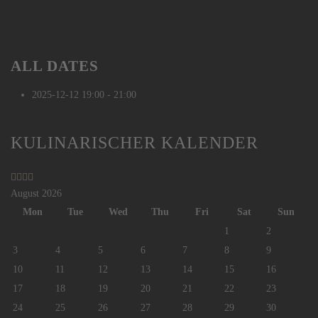
ALL DATES
2025-12-12
19:00 - 21:00
Previous
Previous
Next
Next
KULINARISCHER KALENDER
Year
Month
Year
Month
August 2026
Mon
Tue
Wed
Thu
Fri
Sat
Sun
1
2
3
4
5
6
7
8
9
10
11
12
13
14
15
16
17
18
19
20
21
22
23
24
25
26
27
28
29
30