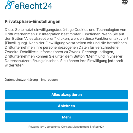
Nichtraucherhaus
keine Haustiere
steile Treppen