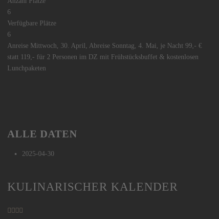
Anzahl Plätze
6
Verfügbare Plätze
6
Anreise Mittwoch, 30. April, Abreise Sonntag, 4. Mai, je Nacht 99,- €
statt 119,- für 2 Personen im DZ mit Frühstücksbuffet & kostenlosen
Lunchpaketen
ALLE DATEN
2025-04-30
Vorheriges
Vorheriger
Nächstes
Nächstes
KULINARISCHER KALENDER
Jahr
Monat
Jahr
Monat