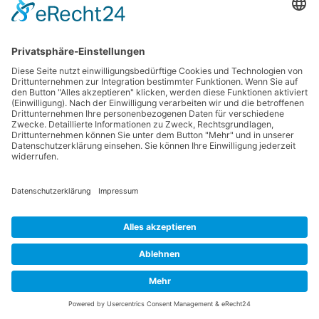
Nichtraucherhaus
keine Haustiere
steile Treppen